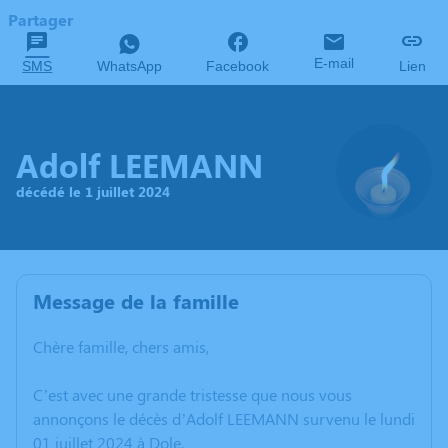
Partager
E-mail
SMS
WhatsApp
Facebook
Lien
Adolf LEEMANN
décédé le 1 juillet 2024
Message de la famille
Chère famille, chers amis,
C’est avec une grande tristesse que nous vous
annonçons le décès d’Adolf LEEMANN survenu le lundi
01 juillet 2024 à Dole.