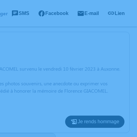
ager
SMS
Facebook
E-mail
Lien
GIACOMEL survenu le vendredi 10 février 2023 à Auxonne.
 des photos souvenirs, une anecdote ou exprimer vos
n dédié à honorer la mémoire de Florence GIACOMEL.
Je rends hommage