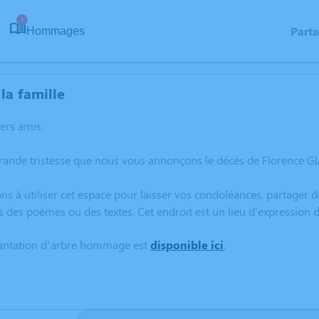
1
Part
Hommages
la famille
hers amis,
grande tristesse que nous vous annonçons le décès de Florence 
ns à utiliser cet espace pour laisser vos condoléances, partager
s des poèmes ou des textes. Cet endroit est un lieu d'expressio
lantation d’arbre hommage est
disponible ici
.