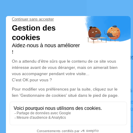
Déroulé de
Le mercred
Église Not
21130 Aux