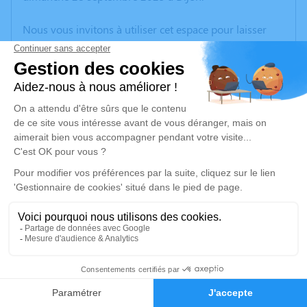
Nous vous invitons à utiliser cet espace pour laisser
vos condoléances, partager des photos souvenirs, une
anecdote ou exprimer vos pensées à travers des
poèmes ou des textes. Cet endroit est un lieu
d'expression dédié à honorer la mémoire d’Hubert
SEGUIN.
Un service de plantation d’arbre hommage est
disponible ici
.
Je rends hommage
Cérémonie
vendredi 03 octobre 2025 à 10h30
1
Eglise Saint Vincent 1 Place de l'Église, 21110
Pluvet
Faire-part
Hommages
21110 Pluvet