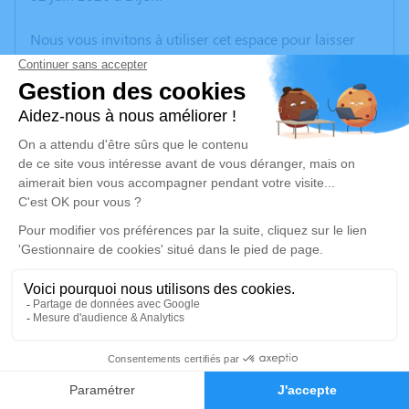
Nous vous invitons à utiliser cet espace pour laisser
vos condoléances, partager des photos souvenirs, une
anecdote ou exprimer vos pensées à travers des
poèmes ou des textes. Cet endroit est un lieu
d'expression dédié à honorer la mémoire de Jean
PARANT.
Un service de plantation d’arbre hommage est
disponible ici
.
Je rends hommage
Cérémonie
mardi 09 juin 2026 à 14h00
1
Eglise Notre-Dame Rue Nationale
21170 Losne
Faire-part
Hommages