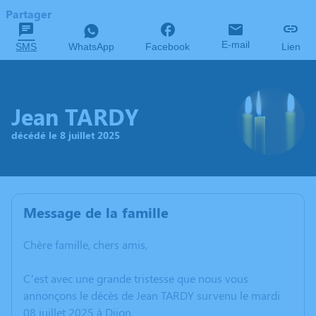
Partager
E-mail
SMS
WhatsApp
Facebook
Lien
Jean TARDY
décédé le 8 juillet 2025
Message de la famille
Chère famille, chers amis,
C’est avec une grande tristesse que nous vous
annonçons le décès de Jean TARDY survenu le mardi
08 juillet 2025 à Dijon.