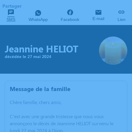
Partager
E-mail
SMS
WhatsApp
Facebook
Lien
Jeannine HELIOT
décédée le 27 mai 2024
Message de la famille
Chère famille, chers amis,
C’est avec une grande tristesse que nous vous
annonçons le décès de Jeannine HELIOT survenu le
lundi 27 mai 2024 à Dijon.