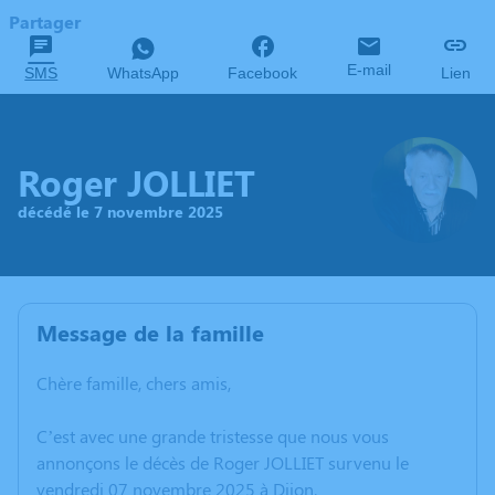
Partager
E-mail
SMS
WhatsApp
Facebook
Lien
Roger JOLLIET
décédé le 7 novembre 2025
Message de la famille
Chère famille, chers amis,
C’est avec une grande tristesse que nous vous
annonçons le décès de Roger JOLLIET survenu le
vendredi 07 novembre 2025 à Dijon.