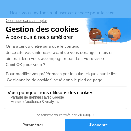
Nous vous invitons à utiliser cet espace pour laisser
vos condoléances, partager des photos souvenirs, une
anecdote ou exprimer vos pensées à travers des
poèmes ou des textes. Cet endroit est un lieu
d'expression dédié à honorer la mémoire de Roger
JOLLIET.
Un service de plantation d’arbre hommage est
disponible ici
.
Je rends hommage
Cérémonie
jeudi 13 novembre 2025 à 14h00
1
Dijon
21000 Dijon
Faire-part
Hommages