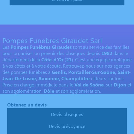
Pompes Funebres Giraudet Sarl
Les
Pompes Funèbres Giraudet
sont au service des familles
pour organiser ou prévoir des obsèques depuis
1982
dans le
département de la
Côte-d’Or
(
21
). C’est une équipe impliquée
à vos côtés et à votre écoute. Retrouvez-nous sur nos agences
des pompes funèbres à
Genlis, Pontailler-Sur-Saône, Saint-
Jean-De-Losne, Auxonne, Champdôtre
et leurs cantons.
Prise en charge immédiate dans le
Val de Saône
, sur
Dijon
et
son agglomération,
Dôle
et son agglomération.
Obtenez un devis
Devis obsèques
Devis prévoyance