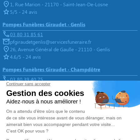
1, Rue Marion - 21170 - Saint-Jean-De-Losne
5/5 - 24 avis
Pompes Funèbres Giraudet - Genlis
03 80 31 85 61
pfgiraudetgenlis@servicesfuneraire.fr
26, Avenue Général de Gaulle - 21110 - Genlis
4.6/5 - 24 avis
Pompes Funèbres Giraudet - Champdôtre
03 80 39 40 75
pfgiraudet@servicesfuneraire.fr
24, Rue d'Avau - 21130 - Champdôtre
5/5 - 2 avis
Nos Services
Liens utiles
Organiser des obsèques
Avis de décès
Monuments funéraires
Demande de rendez-vous en
agence
Services aux familles