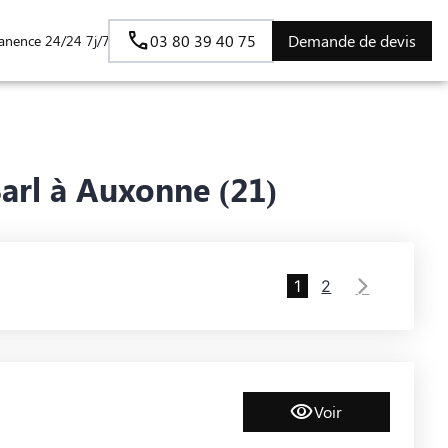
03 80 39 40 75
Demande de devis
anence 24/24 7j/7
arl à Auxonne (21)
1
2
Voir