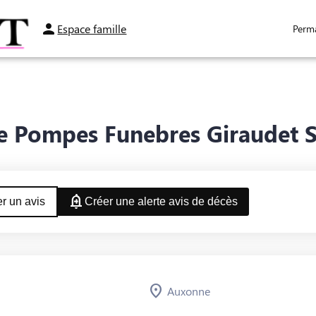
Espace famille
Perm
SPACES HOMMAGES
e Pompes Funebres Giraudet S
r un avis
Créer une alerte avis de décès
Auxonne